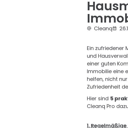
Hausm
Immobi
Cleanq
26.
Ein zufriedener 
und Hausverwalt
einer guten Kom
Immobilie eine 
helfen, nicht nu
Zufriedenheit de
Hier sind
5 prak
Cleanq Pro dazu
1. Regelmäßige