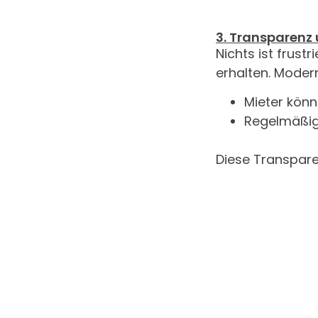
3. Transparen
Nichts ist frust
erhalten. Moder
Mieter könn
Regelmäßige
Diese Transpare
4. Präventive I
Ein guter Hausm
Kontrollen könn
Dachrinnen 
Heizungen w
Gemeinscha