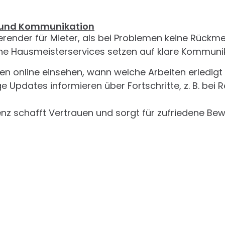
z und Kommunikation
rierender für Mieter, als bei Problemen keine Rückm
ne Hausmeisterservices setzen auf klare Kommunik
en online einsehen, wann welche Arbeiten erledigt
 Updates informieren über Fortschritte, z. B. bei 
nz schafft Vertrauen und sorgt für zufriedene Be
nstandhaltung statt teurer Reparaturen
eisterservice denkt voraus. Durch regelmäßige W
en größere Schäden oft vermieden werden, bevor s
werden gereinigt, bevor der Herbst kommt.
erden gewartet, bevor die kalte Jahreszeit beginn
ftsbereiche werden regelmäßig auf Mängel überp