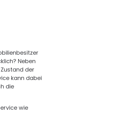
obilienbesitzer
cklich? Neben
 Zustand der
vice kann dabei
ch die
service wie