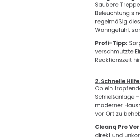
Saubere Treppe
Beleuchtung sin
regelmäßig diese
Wohngefühl, son
Profi-Tipp:
Sorg
verschmutzte Ei
Reaktionszeit hi
2. Schnelle Hilf
Ob ein tropfend
Schließanlage –
moderner Hausme
vor Ort zu behe
Cleanq Pro Vort
direkt und unkom