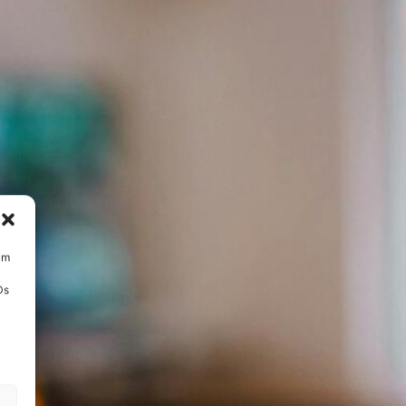
um
Ds