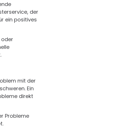
rende
terservice, der
ür ein positives
 oder
elle
.
roblem mit der
schweren. Ein
obleme direkt
er Probleme
t.