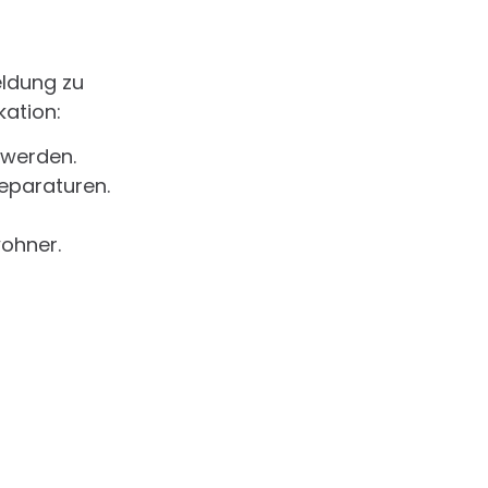
eldung zu
ation:
 werden.
Reparaturen.
wohner.
artungen und
ie entstehen.
t.
rüft.