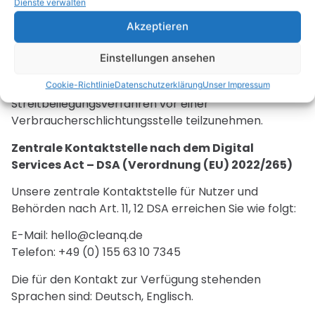
Dienste verwalten
Impressum.
Akzeptieren
Verbraucher­streit­beilegung/Universal­
Einstellungen ansehen
schlichtungs­stelle
Wir sind nicht bereit oder verpflichtet, an
Cookie-Richtlinie
Datenschutzerklärung
Unser Impressum
Streitbeilegungsverfahren vor einer
Verbraucherschlichtungsstelle teilzunehmen.
Zentrale Kontaktstelle nach dem Digital
Services Act – DSA (Verordnung (EU) 2022/265)
Unsere zentrale Kontaktstelle für Nutzer und
Behörden nach Art. 11, 12 DSA erreichen Sie wie folgt:
E-Mail: hello@cleanq.de
Telefon: +49 (0) 155 63 10 7345
Die für den Kontakt zur Verfügung stehenden
Sprachen sind: Deutsch, Englisch.