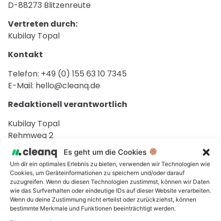
D-88273 Blitzenreute
Vertreten durch:
Kubilay Topal
Kontakt
Telefon: +49 (0) 155 63 10 7345
E-Mail: hello@cleanq.de
Redaktionell verantwortlich
Kubilay Topal
Rehmweg 2
88273 Blitzenreute
Es geht um die Cookies
Um dir ein optimales Erlebnis zu bieten, verwenden wir Technologien wie
EU-Streitschlichtung
Cookies, um Geräteinformationen zu speichern und/oder darauf
zuzugreifen. Wenn du diesen Technologien zustimmst, können wir Daten
Die Europäische Kommission stellt eine Plattform zur
wie das Surfverhalten oder eindeutige IDs auf dieser Website verarbeiten.
Online-Streitbeilegung (OS) bereit:
Wenn du deine Zustimmung nicht erteilst oder zurückziehst, können
https://ec.europa.eu/consumers/odr/
.
bestimmte Merkmale und Funktionen beeinträchtigt werden.
Unsere E-Mail-Adresse finden Sie oben im